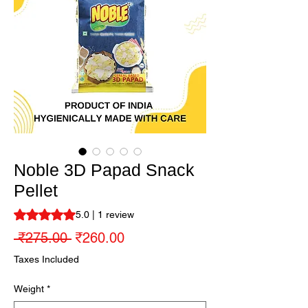
Noble 3D Papad Snack
Pellet
Rating is 5.0 out of five stars based on 1 review
5.0 | 1 review
Regular Price
Sale Price
 ₹275.00 
₹260.00
Taxes Included
Weight
*