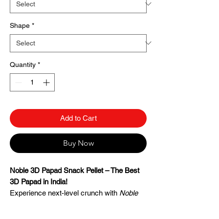
Shape
*
Quantity
*
Add to Cart
Buy Now
Noble 3D Papad Snack Pellet – The Best
3D Papad in India!
Experience next-level crunch with
Noble
3D Papad
– India’s finest 3D fryum crafted
with precision and premium ingredients.